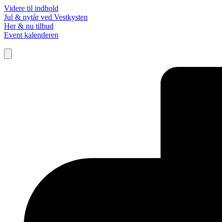
Videre til indhold
Jul & nytår ved Vestkysten
Her & nu tilbud
Event kalenderen