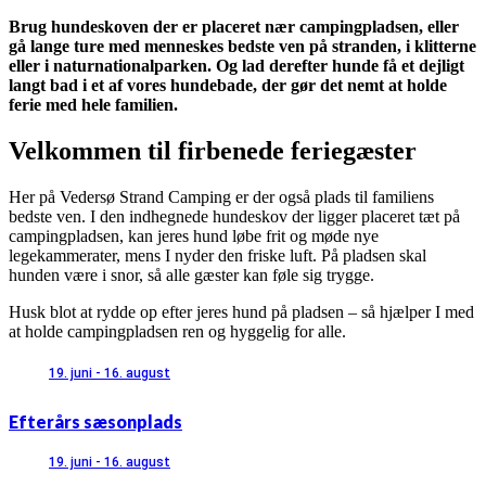
Brug hundeskoven der er placeret nær campingpladsen, eller
gå lange ture med menneskes bedste ven på stranden, i klitterne
eller i naturnationalparken. Og lad derefter hunde få et dejligt
langt bad i et af vores hundebade, der gør det nemt at holde
ferie med hele familien.
Velkommen til firbenede feriegæster
Her på Vedersø Strand Camping er der også plads til familiens
bedste ven. I den indhegnede hundeskov der ligger placeret tæt på
campingpladsen, kan jeres hund løbe frit og møde nye
legekammerater, mens I nyder den friske luft. På pladsen skal
hunden være i snor, så alle gæster kan føle sig trygge.
Husk blot at rydde op efter jeres hund på pladsen – så hjælper I med
at holde campingpladsen ren og hyggelig for alle.
19. juni - 16. august
Efterårs sæsonplads
19. juni - 16. august