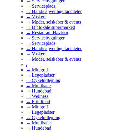
→ Servicebygninger
→ Serviceplads
→ Handicapvenlige faciliteter
→ Vaskeri
→ Møder, selskaber & events
→ Dit lokale supermarked
→ Restaurant Havtorn
→ Servicebygninger
→ Serviceplads
→ Handicapvenlige faciliteter
→ Vaskeri
→ Møder, selskaber & events
.
→ Minigolf
→ Legepladser
→ Cykeludlejning
→ Multibane
→ Hundebad
→ Wellness
→ Friluftbad
→ Minigolf
→ Legepladser
→ Cykeludlejning
→ Multibane
→ Hundebad