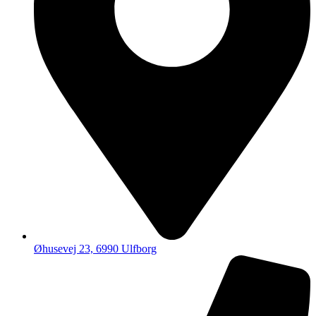
Øhusevej 23, 6990 Ulfborg