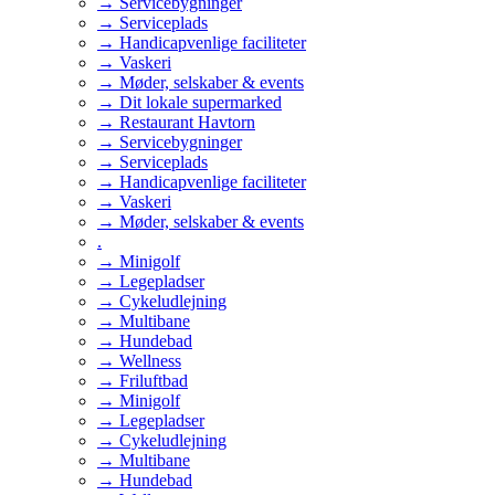
→ Servicebygninger
→ Serviceplads
→ Handicapvenlige faciliteter
→ Vaskeri
→ Møder, selskaber & events
→ Dit lokale supermarked
→ Restaurant Havtorn
→ Servicebygninger
→ Serviceplads
→ Handicapvenlige faciliteter
→ Vaskeri
→ Møder, selskaber & events
.
→ Minigolf
→ Legepladser
→ Cykeludlejning
→ Multibane
→ Hundebad
→ Wellness
→ Friluftbad
→ Minigolf
→ Legepladser
→ Cykeludlejning
→ Multibane
→ Hundebad