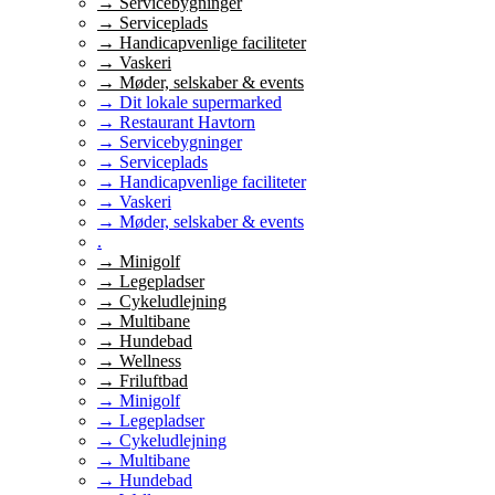
→ Servicebygninger
→ Serviceplads
→ Handicapvenlige faciliteter
→ Vaskeri
→ Møder, selskaber & events
→ Dit lokale supermarked
→ Restaurant Havtorn
→ Servicebygninger
→ Serviceplads
→ Handicapvenlige faciliteter
→ Vaskeri
→ Møder, selskaber & events
.
→ Minigolf
→ Legepladser
→ Cykeludlejning
→ Multibane
→ Hundebad
→ Wellness
→ Friluftbad
→ Minigolf
→ Legepladser
→ Cykeludlejning
→ Multibane
→ Hundebad