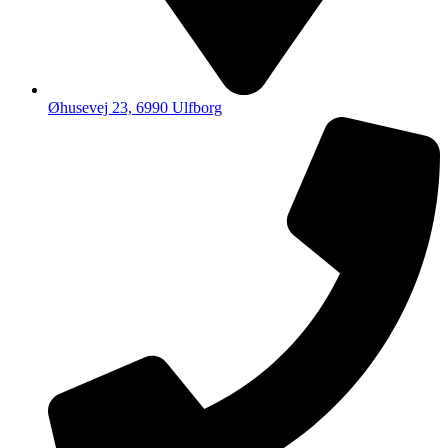
Øhusevej 23, 6990 Ulfborg