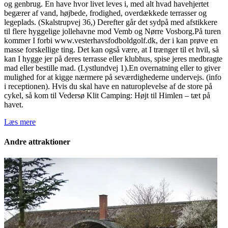
og genbrug. En have hvor livet leves i, med alt hvad havehjertet
begærer af vand, højbede, frodighed, overdækkede terrasser og
legeplads. (Skalstrupvej 36,) Derefter går det sydpå med afstikkere
til flere hyggelige jollehavne mod Vemb og Nørre Vosborg.På turen
kommer I forbi www.vesterhavsfodboldgolf.dk, der i kan prøve en
masse forskellige ting. Det kan også være, at I trænger til et hvil, så
kan I hygge jer på deres terrasse eller klubhus, spise jeres medbragte
mad eller bestille mad. (Lystlundvej 1).En overnatning eller to giver
mulighed for at kigge nærmere på seværdighederne undervejs. (info
i receptionen). Hvis du skal have en naturoplevelse af de store på
cykel, så kom til Vedersø Klit Camping: Højt til Himlen – tæt på
havet.
Læs mere
Andre attraktioner