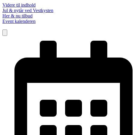
Videre til indhold
Jul & nytår ved Vestkysten
Her & nu tilbud
Event kalenderen