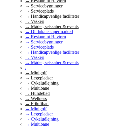
→ Restaurant Havtorn
→ Servicebygninger
→ Serviceplads
→ Handicapvenlige faciliteter
→ Vaskeri
→ Møder, selskaber & events
→ Dit lokale supermarked
→ Restaurant Havtorn
→ Servicebygninger
→ Serviceplads
→ Handicapvenlige faciliteter
→ Vaskeri
→ Møder, selskaber & events
.
→ Minigolf
→ Legepladser
→ Cykeludlejning
→ Multibane
→ Hundebad
→ Wellness
→ Friluftbad
→ Minigolf
→ Legepladser
→ Cykeludlejning
→ Multibane