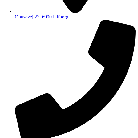
Øhusevej 23, 6990 Ulfborg