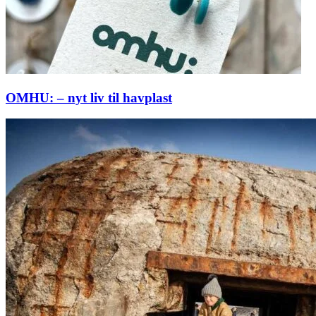
OMHU: – nyt liv til havplast