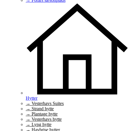
→ Forårs sæsonplads
Hytter
→ Vesterhavs Suites
→ Strand hytte
→ Plantage hytte
→ Vesterhavs hytte
→ Lyng hytte
→ Havbrise hytter