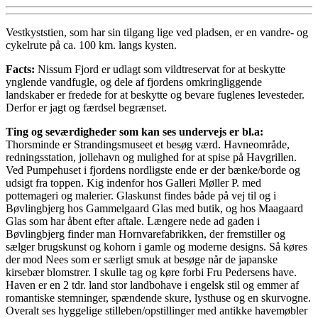
Vestkyststien, som har sin tilgang lige ved pladsen, er en vandre- og
cykelrute på ca. 100 km. langs kysten.
Facts:
Nissum Fjord er udlagt som vildtreservat for at beskytte
ynglende vandfugle, og dele af fjordens omkringliggende
landskaber er fredede for at beskytte og bevare fuglenes levesteder.
Derfor er jagt og færdsel begrænset.
Ting og seværdigheder som kan ses undervejs er bl.a:
Thorsminde er Strandingsmuseet et besøg værd. Havneområde,
redningsstation, jollehavn og mulighed for at spise på Havgrillen.
Ved Pumpehuset i fjordens nordligste ende er der bænke/borde og
udsigt fra toppen. Kig indenfor hos Galleri Møller P. med
pottemageri og malerier. Glaskunst findes både på vej til og i
Bøvlingbjerg hos Gammelgaard Glas med butik, og hos Maagaard
Glas som har åbent efter aftale. Længere nede ad gaden i
Bøvlingbjerg finder man Hornvarefabrikken, der fremstiller og
sælger brugskunst og kohorn i gamle og moderne designs. Så køres
der mod Nees som er særligt smuk at besøge når de japanske
kirsebær blomstrer. I skulle tag og køre forbi Fru Pedersens have.
Haven er en 2 tdr. land stor landbohave i engelsk stil og emmer af
romantiske stemninger, spændende skure, lysthuse og en skurvogne.
Overalt ses hyggelige stilleben/opstillinger med antikke havemøbler